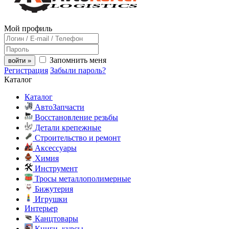
Мой профиль
Запомнить меня
войти »
Регистрация
Забыли пароль?
Каталог
Каталог
АвтоЗапчасти
Восстановление резьбы
Детали крепежные
Строительство и ремонт
Аксессуары
Химия
Инструмент
Тросы металлополимерные
Бижутерия
Игрушки
Интерьер
Канцтовары
Книги, курсы