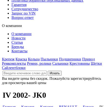
Политика обработки персональных данных
Гарантия
Сотрудничество
Запрос по VIN
Вопрос-ответ
О компании
О компании
Новости
Статьи
Бренды
Контакты
Крепеж
Краска
Кольца
Пыльники
Подшипники
Привод
Ремкомплекты
Ремни, ролики
Сальники
Крестовины
Щетки
Сайлентблоки
Вы видите цены без скидок. Пожалуйста зарегистрируйтесь
для просмотра вашей цены
IV 2002- JK0
Главная
→
Каталог
→
Каталог
→
RENAULT
→
Espace
→ IV