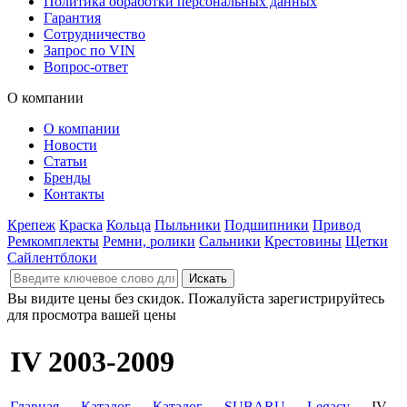
Политика обработки персональных данных
Гарантия
Сотрудничество
Запрос по VIN
Вопрос-ответ
О компании
О компании
Новости
Статьи
Бренды
Контакты
Крепеж
Краска
Кольца
Пыльники
Подшипники
Привод
Ремкомплекты
Ремни, ролики
Сальники
Крестовины
Щетки
Сайлентблоки
Вы видите цены без скидок. Пожалуйста зарегистрируйтесь
для просмотра вашей цены
IV 2003-2009
Главная
→
Каталог
→
Каталог
→
SUBARU
→
Legacy
→ IV