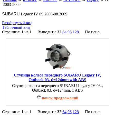
2003-2009
SUBARU
Legacy IV 09.2003-08.2009
Развёрнутый вид
Табличный вид
Страница:
1
из 1 Выводить:
32
64
96
128
По цене:
Ступица колеса переднего SUBARU Legacy IV,
Outback 03- d=124mm with ABS
Ступица колеса переднего SUBARU Legacy IV 03-,
Outback 03, d=124mm, с ABS
поиск предложений
Страница:
1
из 1 Выводить:
32
64
96
128
По цене: