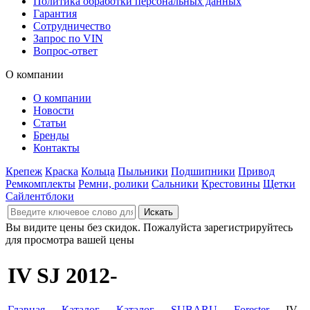
Политика обработки персональных данных
Гарантия
Сотрудничество
Запрос по VIN
Вопрос-ответ
О компании
О компании
Новости
Статьи
Бренды
Контакты
Крепеж
Краска
Кольца
Пыльники
Подшипники
Привод
Ремкомплекты
Ремни, ролики
Сальники
Крестовины
Щетки
Сайлентблоки
Вы видите цены без скидок. Пожалуйста зарегистрируйтесь
для просмотра вашей цены
IV SJ 2012-
Главная
→
Каталог
→
Каталог
→
SUBARU
→
Forester
→ IV