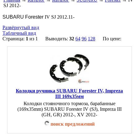
SJ 2012-
SUBARU Forester
IV SJ 2012.11-
Развёрнутый вид
Табличный вид
Страница:
1
из 1 Выводить:
32
64
96
128
По цене:
Колодки ручника SUBARU Forester IV, Impreza
III 169x35мм
Колодки стояночного тормоза, барабанные
(169x35mm) SUBARU Forester IV (SJ), Impreza III
(GH, GR) 2012-, XV 2012-
поиск предложений