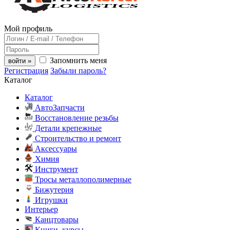
Мой профиль
Запомнить меня
войти »
Регистрация
Забыли пароль?
Каталог
Каталог
АвтоЗапчасти
Восстановление резьбы
Детали крепежные
Строительство и ремонт
Аксессуары
Химия
Инструмент
Тросы металлополимерные
Бижутерия
Игрушки
Интерьер
Канцтовары
Книги, курсы