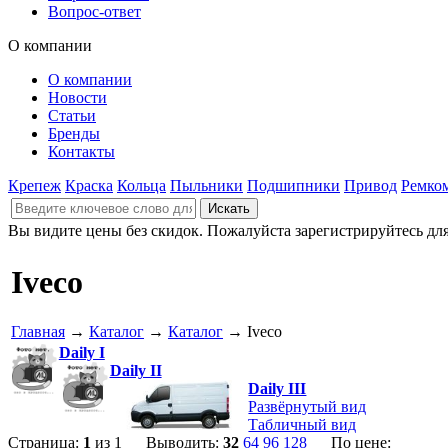
Вопрос-ответ
О компании
О компании
Новости
Статьи
Бренды
Контакты
Крепеж
Краска
Кольца
Пыльники
Подшипники
Привод
Ремко
Вы видите цены без скидок. Пожалуйста зарегистрируйтесь дл
Iveco
Главная
→
Каталог
→
Каталог
→ Iveco
Daily I
Daily II
Daily III
Развёрнутый вид
Табличный вид
Страница:
1
из 1 Выводить:
32
64
96
128
По цене: