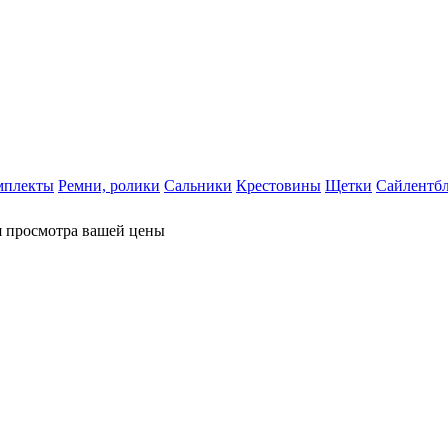
мплекты
Ремни, ролики
Сальники
Крестовины
Щетки
Сайлентб
я просмотра вашей цены