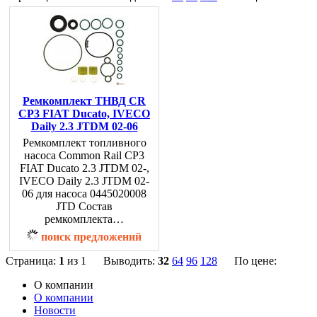
Ремкомплект ТНВД CR
CP3 FIAT Ducato, IVECO
Daily 2.3 JTDM 02-06
Ремкомплект топливного
насоса Common Rail CP3
FIAT Ducato 2.3 JTDM 02-,
IVECO Daily 2.3 JTDM 02-
06 для насоса 0445020008
JTD Состав
ремкомплекта…
поиск предложений
Страница:
1
из 1 Выводить:
32
64
96
128
По цене:
О компании
О компании
Новости