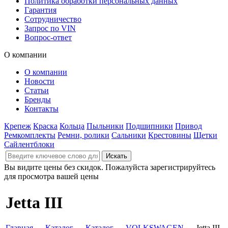
Политика обработки персональных данных
Гарантия
Сотрудничество
Запрос по VIN
Вопрос-ответ
О компании
О компании
Новости
Статьи
Бренды
Контакты
Крепеж
Краска
Кольца
Пыльники
Подшипники
Привод
Ремкомплекты
Ремни, ролики
Сальники
Крестовины
Щетки
Сайлентблоки
Вы видите цены без скидок. Пожалуйста зарегистрируйтесь
для просмотра вашей цены
Jetta III
Главная
→
Каталог
→
Каталог
→
VOLKSWAGEN
→ Jetta III