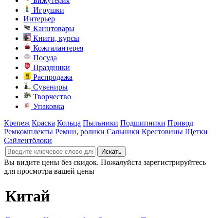
Бижутерия
Игрушки
Интерьер
Канцтовары
Книги, курсы
Кожгалантерея
Посуда
Праздники
Распродажа
Сувениры
Творчество
Упаковка
Крепеж
Краска
Кольца
Пыльники
Подшипники
Привод
Ремкомплекты
Ремни, ролики
Сальники
Крестовины
Щетки
Сайлентблоки
Вы видите цены без скидок. Пожалуйста зарегистрируйтесь
для просмотра вашей цены
Китай