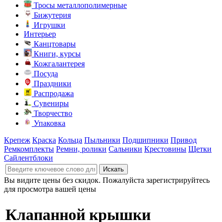
Тросы металлополимерные
Бижутерия
Игрушки
Интерьер
Канцтовары
Книги, курсы
Кожгалантерея
Посуда
Праздники
Распродажа
Сувениры
Творчество
Упаковка
Крепеж
Краска
Кольца
Пыльники
Подшипники
Привод
Ремкомплекты
Ремни, ролики
Сальники
Крестовины
Щетки
Сайлентблоки
Вы видите цены без скидок. Пожалуйста зарегистрируйтесь
для просмотра вашей цены
Клапанной крышки