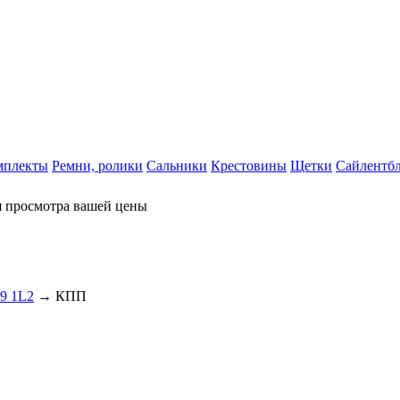
мплекты
Ремни, ролики
Сальники
Крестовины
Щетки
Сайлентб
я просмотра вашей цены
99 1L2
→ КПП