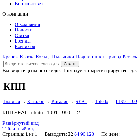
Вопрос-ответ
О компании
О компании
Новости
Статьи
Бренды
Контакты
Крепеж
Краска
Кольца
Пыльники
Подшипники
Привод
Ремко
Вы видите цены без скидок. Пожалуйста зарегистрируйтесь дл
КПП
Главная
→
Каталог
→
Каталог
→
SEAT
→
Toledo
→
I 1991-19
КПП
SEAT Toledo I 1991-1999 1L2
Развёрнутый вид
Табличный вид
Страница:
1
из 1 Выводить:
32
64
96
128
По цене: