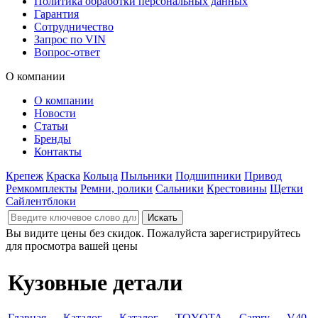
Политика обработки персональных данных
Гарантия
Сотрудничество
Запрос по VIN
Вопрос-ответ
О компании
О компании
Новости
Статьи
Бренды
Контакты
Крепеж
Краска
Кольца
Пыльники
Подшипники
Привод
Ремкомплекты
Ремни, ролики
Сальники
Крестовины
Щетки
Сайлентблоки
Вы видите цены без скидок. Пожалуйста зарегистрируйтесь
для просмотра вашей цены
Кузовные детали
Главная
→
Каталог
→
Каталог
→
TOYOTA
→
Camry
→
V40