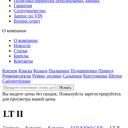
Политика обработки персональных данных
Гарантия
Сотрудничество
Запрос по VIN
Вопрос-ответ
О компании
О компании
Новости
Статьи
Бренды
Контакты
Крепеж
Краска
Кольца
Пыльники
Подшипники
Привод
Ремкомплекты
Ремни, ролики
Сальники
Крестовины
Щетки
Сайлентблоки
Вы видите цены без скидок. Пожалуйста зарегистрируйтесь
для просмотра вашей цены
LT II
Главная
→
Каталог
→
Каталог
→
VOLKSWAGEN
→ LT II