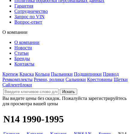
Политика обработки персональных данных
Гарантия
Сотрудничество
Запрос по VIN
Вопрос-ответ
О компании
О компании
Новости
Статьи
Бренды
Контакты
Крепеж
Краска
Кольца
Пыльники
Подшипники
Привод
Ремкомплекты
Ремни, ролики
Сальники
Крестовины
Щетки
Сайлентблоки
Вы видите цены без скидок. Пожалуйста зарегистрируйтесь
для просмотра вашей цены
N14 1990-1995
Главная
→
Каталог
→
Каталог
→
NISSAN
→
Sunny
→ N14