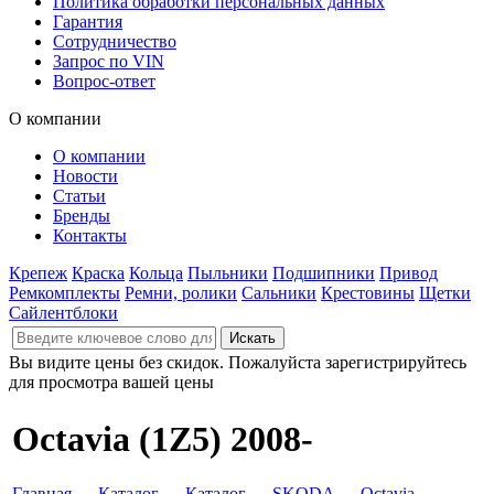
Политика обработки персональных данных
Гарантия
Сотрудничество
Запрос по VIN
Вопрос-ответ
О компании
О компании
Новости
Статьи
Бренды
Контакты
Крепеж
Краска
Кольца
Пыльники
Подшипники
Привод
Ремкомплекты
Ремни, ролики
Сальники
Крестовины
Щетки
Сайлентблоки
Вы видите цены без скидок. Пожалуйста зарегистрируйтесь
для просмотра вашей цены
Octavia (1Z5) 2008-
Главная
→
Каталог
→
Каталог
→
SKODA
→
Octavia
→