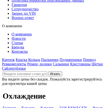
Политика обработки персональных данных
Гарантия
Сотрудничество
Запрос по VIN
Вопрос-ответ
О компании
О компании
Новости
Статьи
Бренды
Контакты
Крепеж
Краска
Кольца
Пыльники
Подшипники
Привод
Ремкомплекты
Ремни, ролики
Сальники
Крестовины
Щетки
Сайлентблоки
Вы видите цены без скидок. Пожалуйста зарегистрируйтесь
для просмотра вашей цены
Охлаждение
Главная
→
Каталог
→
Каталог
→
VOLKSWAGEN
→
Passat