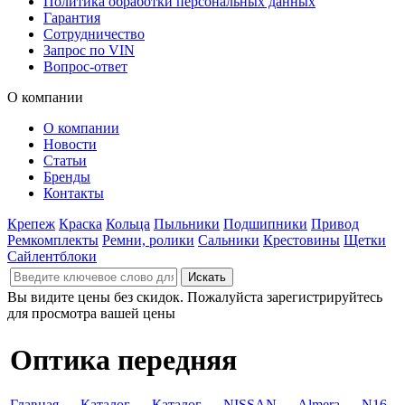
Политика обработки персональных данных
Гарантия
Сотрудничество
Запрос по VIN
Вопрос-ответ
О компании
О компании
Новости
Статьи
Бренды
Контакты
Крепеж
Краска
Кольца
Пыльники
Подшипники
Привод
Ремкомплекты
Ремни, ролики
Сальники
Крестовины
Щетки
Сайлентблоки
Вы видите цены без скидок. Пожалуйста зарегистрируйтесь
для просмотра вашей цены
Оптика передняя
Главная
→
Каталог
→
Каталог
→
NISSAN
→
Almera
→
N16