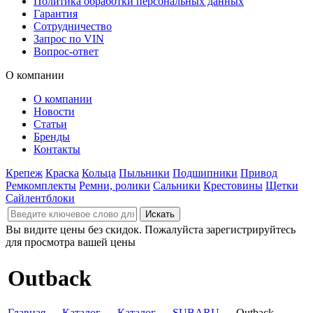
Политика обработки персональных данных
Гарантия
Сотрудничество
Запрос по VIN
Вопрос-ответ
О компании
О компании
Новости
Статьи
Бренды
Контакты
Крепеж
Краска
Кольца
Пыльники
Подшипники
Привод
Ремкомплекты
Ремни, ролики
Сальники
Крестовины
Щетки
Сайлентблоки
Вы видите цены без скидок. Пожалуйста зарегистрируйтесь
для просмотра вашей цены
Outback
Главная
→
Каталог
→
Каталог
→
SUBARU
→ Outback