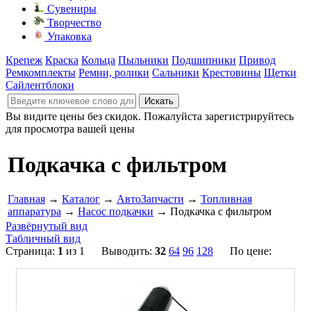
Сувениры
Творчество
Упаковка
Крепеж
Краска
Кольца
Пыльники
Подшипники
Привод
Ремкомплекты
Ремни, ролики
Сальники
Крестовины
Щетки
Сайлентблоки
Вы видите цены без скидок. Пожалуйста зарегистрируйтесь
для просмотра вашей цены
Подкачка с фильтром
Главная
→
Каталог
→
АвтоЗапчасти
→
Топливная
аппаратура
→
Насос подкачки
→ Подкачка с фильтром
Развёрнутый вид
Табличный вид
Страница:
1
из 1 Выводить:
32
64
96
128
По цене: