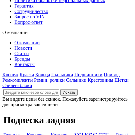
Политика обработки персональных данных
Гарантия
Сотрудничество
Запрос по VIN
Вопрос-ответ
О компании
О компании
Новости
Статьи
Бренды
Контакты
Крепеж
Краска
Кольца
Пыльники
Подшипники
Привод
Ремкомплекты
Ремни, ролики
Сальники
Крестовины
Щетки
Сайлентблоки
Вы видите цены без скидок. Пожалуйста зарегистрируйтесь
для просмотра вашей цены
Подвеска задняя
Главная
→
Каталог
→
Каталог
→
VOLKSWAGEN
→
Passat