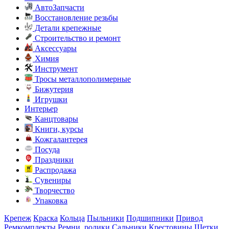
АвтоЗапчасти
Восстановление резьбы
Детали крепежные
Строительство и ремонт
Аксессуары
Химия
Инструмент
Тросы металлополимерные
Бижутерия
Игрушки
Интерьер
Канцтовары
Книги, курсы
Кожгалантерея
Посуда
Праздники
Распродажа
Сувениры
Творчество
Упаковка
Крепеж
Краска
Кольца
Пыльники
Подшипники
Привод
Ремкомплекты
Ремни, ролики
Сальники
Крестовины
Щетки