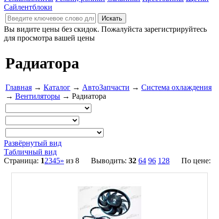
Сайлентблоки
Вы видите цены без скидок. Пожалуйста зарегистрируйтесь
для просмотра вашей цены
Радиатора
Главная
→
Каталог
→
АвтоЗапчасти
→
Система охлаждения
→
Вентиляторы
→ Радиатора
Развёрнутый вид
Табличный вид
Страница:
1
2
3
4
5
»
из 8 Выводить:
32
64
96
128
По цене: