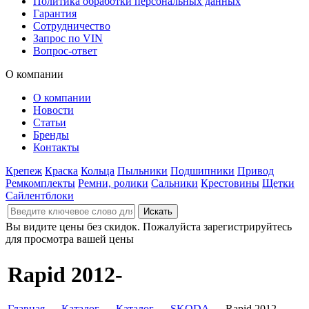
Политика обработки персональных данных
Гарантия
Сотрудничество
Запрос по VIN
Вопрос-ответ
О компании
О компании
Новости
Статьи
Бренды
Контакты
Крепеж
Краска
Кольца
Пыльники
Подшипники
Привод
Ремкомплекты
Ремни, ролики
Сальники
Крестовины
Щетки
Сайлентблоки
Вы видите цены без скидок. Пожалуйста зарегистрируйтесь
для просмотра вашей цены
Rapid 2012-
Главная
→
Каталог
→
Каталог
→
SKODA
→ Rapid 2012-