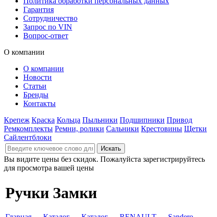
Политика обработки персональных данных
Гарантия
Сотрудничество
Запрос по VIN
Вопрос-ответ
О компании
О компании
Новости
Статьи
Бренды
Контакты
Крепеж
Краска
Кольца
Пыльники
Подшипники
Привод
Ремкомплекты
Ремни, ролики
Сальники
Крестовины
Щетки
Сайлентблоки
Вы видите цены без скидок. Пожалуйста зарегистрируйтесь
для просмотра вашей цены
Ручки Замки
Главная
→
Каталог
→
Каталог
→
RENAULT
→
Sandero,