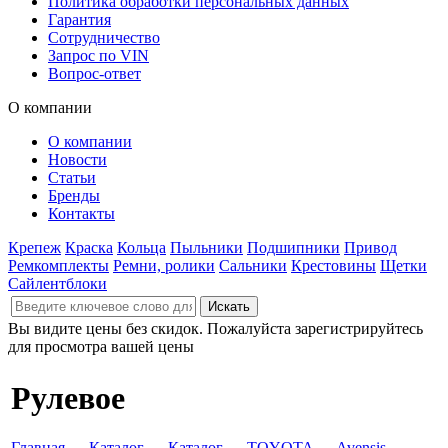
Политика обработки персональных данных
Гарантия
Сотрудничество
Запрос по VIN
Вопрос-ответ
О компании
О компании
Новости
Статьи
Бренды
Контакты
Крепеж
Краска
Кольца
Пыльники
Подшипники
Привод
Ремкомплекты
Ремни, ролики
Сальники
Крестовины
Щетки
Сайлентблоки
Вы видите цены без скидок. Пожалуйста зарегистрируйтесь
для просмотра вашей цены
Рулевое
Главная
→
Каталог
→
Каталог
→
TOYOTA
→
Avensis
→