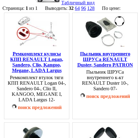
Табличный вид
Страница:
1
из 1 Выводить:
32
64
96
128
По цене:
Ремкомплект кулисы
Пыльник внутреннего
КПП RENAULT Logan,
ШРУСа RENAULT
Sandero, Clio, Kangoo,
Duster, Sandero PATRON
Megane, LADA Largus
Пыльник ШРУСа
Ремкомплект втулок тяги
внутреннего к-кт
КПП RENAULT Logan 04-,
RENAULT Duster 10-,
Sandero 04-, Clio II,
Sandero 07-
KANGOO, MEGANE I,
поиск предложений
LADA Largus 12-
поиск предложений