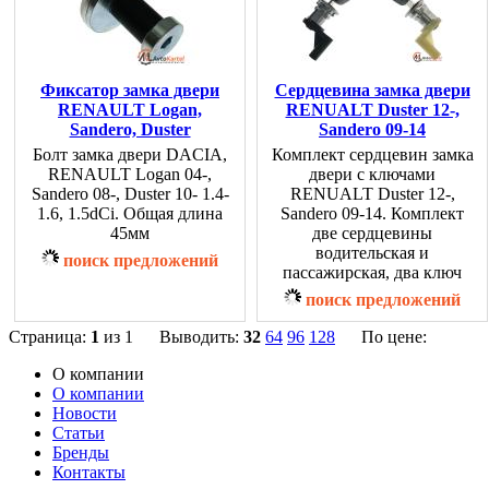
Фиксатор замка двери
Сердцевина замка двери
RENAULT Logan,
RENUALT Duster 12-,
Sandero, Duster
Sandero 09-14
Болт замка двери DACIA,
Комплект сердцевин замка
RENAULT Logan 04-,
двери с ключами
Sandero 08-, Duster 10- 1.4-
RENUALT Duster 12-,
1.6, 1.5dCi. Общая длина
Sandero 09-14. Комплект
45мм
две сердцевины
водительская и
поиск предложений
пассажирская, два ключ
поиск предложений
Страница:
1
из 1 Выводить:
32
64
96
128
По цене:
О компании
О компании
Новости
Статьи
Бренды
Контакты