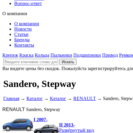
Вопрос-ответ
О компании
О компании
Новости
Статьи
Бренды
Контакты
Крепеж
Краска
Кольца
Пыльники
Подшипники
Привод
Ремко
Вы видите цены без скидок. Пожалуйста зарегистрируйтесь дл
Sandero, Stepway
Главная
→
Каталог
→
Каталог
→
RENAULT
→ Sandero, Stepw
RENAULT
Sandero, Stepway
I 2007-
II 2013-
Развёрнутый вид