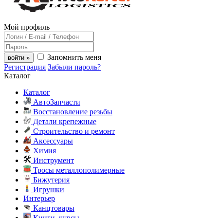
Мой профиль
Запомнить меня
войти »
Регистрация
Забыли пароль?
Каталог
Каталог
АвтоЗапчасти
Восстановление резьбы
Детали крепежные
Строительство и ремонт
Аксессуары
Химия
Инструмент
Тросы металлополимерные
Бижутерия
Игрушки
Интерьер
Канцтовары
Книги, курсы