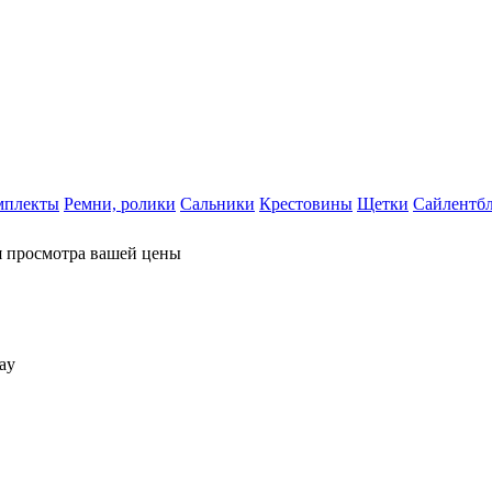
мплекты
Ремни, ролики
Сальники
Крестовины
Щетки
Сайлентб
я просмотра вашей цены
ay