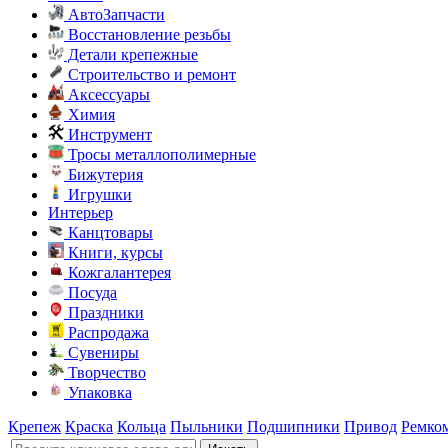
АвтоЗапчасти
Восстановление резьбы
Детали крепежные
Строительство и ремонт
Аксессуары
Химия
Инструмент
Тросы металлополимерные
Бижутерия
Игрушки
Интерьер
Канцтовары
Книги, курсы
Кожгалантерея
Посуда
Праздники
Распродажа
Сувениры
Творчество
Упаковка
Крепеж
Краска
Кольца
Пыльники
Подшипники
Привод
Ремко