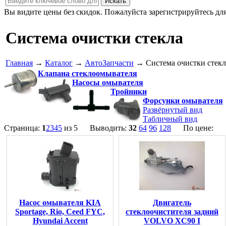
Вы видите цены без скидок. Пожалуйста зарегистрируйтесь дл
Система очистки стекла
Главная
→
Каталог
→
АвтоЗапчасти
→ Система очистки стекл
Клапана стеклоомывателя
Насосы омывателя
Тройники
Форсунки омывателя
Развёрнутый вид
Табличный вид
Страница:
1
2
3
4
5
из 5 Выводить:
32
64
96
128
По цене:
Насос омывателя KIA
Двигатель
Sportage, Rio, Ceed FYC,
стеклоочистителя задний
Hyundai Accent
VOLVO XC90 I