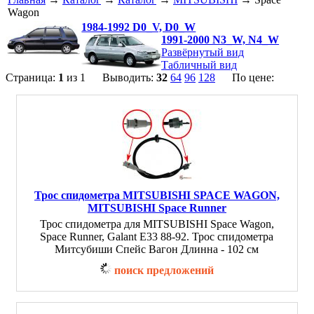
Wagon
1984-1992 D0_V, D0_W
1991-2000 N3_W, N4_W
Развёрнутый вид
Табличный вид
Страница:
1
из 1 Выводить:
32
64
96
128
По цене:
Трос спидометра MITSUBISHI SPACE WAGON,
MITSUBISHI Space Runner
Трос спидометра для MITSUBISHI Space Wagon,
Space Runner, Galant E33 88-92. Трос спидометра
Митсубиши Спейс Вагон Длинна - 102 см
поиск предложений