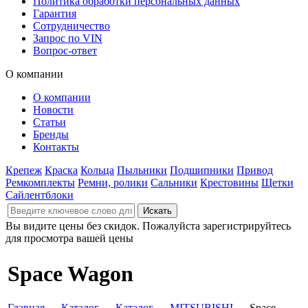
Политика обработки персональных данных
Гарантия
Сотрудничество
Запрос по VIN
Вопрос-ответ
О компании
О компании
Новости
Статьи
Бренды
Контакты
Крепеж
Краска
Кольца
Пыльники
Подшипники
Привод
Ремкомплекты
Ремни, ролики
Сальники
Крестовины
Щетки
Сайлентблоки
Вы видите цены без скидок. Пожалуйста зарегистрируйтесь
для просмотра вашей цены
Space Wagon
Главная
→
Каталог
→
Каталог
→
MITSUBISHI
→ Space