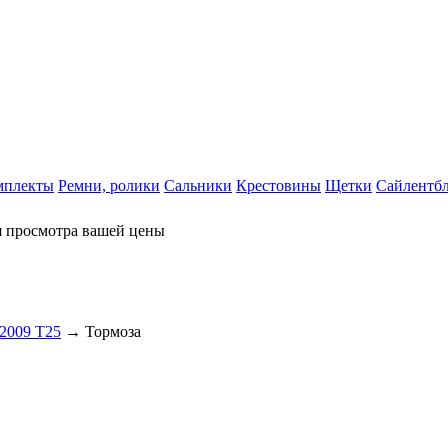
мплекты
Ремни, ролики
Сальники
Крестовины
Щетки
Сайлентб
я просмотра вашей цены
-2009 T25
→ Тормоза