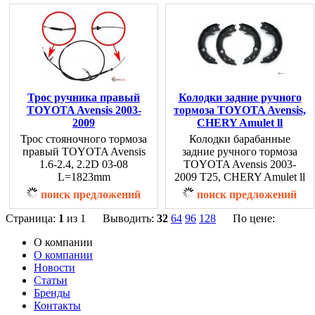
Трос ручника правый
Колодки задние ручного
TOYOTA Avensis 2003-
тормоза TOYOTA Avensis,
2009
CHERY Amulet ll
Трос стояночного тормоза
Колодки барабанные
правый TOYOTA Avensis
задние ручного тормоза
1.6-2.4, 2.2D 03-08
TOYOTA Avensis 2003-
L=1823mm
2009 T25, CHERY Amulet ll
поиск предложений
поиск предложений
Страница:
1
из 1 Выводить:
32
64
96
128
По цене:
О компании
О компании
Новости
Статьи
Бренды
Контакты