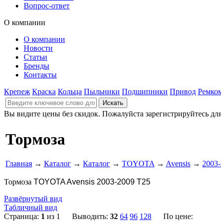
Вопрос-ответ
О компании
О компании
Новости
Статьи
Бренды
Контакты
Крепеж
Краска
Кольца
Пыльники
Подшипники
Привод
Ремко
Вы видите цены без скидок. Пожалуйста зарегистрируйтесь дл
Тормоза
Главная
→
Каталог
→
Каталог
→
TOYOTA
→
Avensis
→
2003
Тормоза
TOYOTA Avensis 2003-2009 T25
Развёрнутый вид
Табличный вид
Страница:
1
из 1 Выводить:
32
64
96
128
По цене: