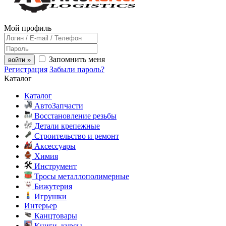
Мой профиль
Запомнить меня
войти »
Регистрация
Забыли пароль?
Каталог
Каталог
АвтоЗапчасти
Восстановление резьбы
Детали крепежные
Строительство и ремонт
Аксессуары
Химия
Инструмент
Тросы металлополимерные
Бижутерия
Игрушки
Интерьер
Канцтовары
Книги, курсы