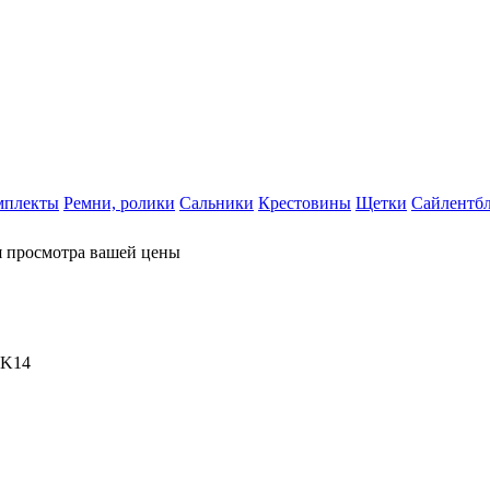
мплекты
Ремни, ролики
Сальники
Крестовины
Щетки
Сайлентб
я просмотра вашей цены
 K14