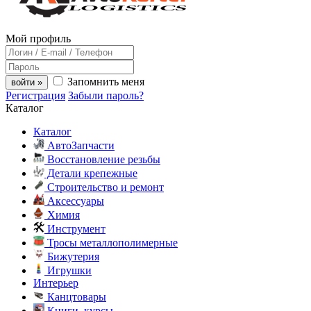
Мой профиль
Запомнить меня
войти »
Регистрация
Забыли пароль?
Каталог
Каталог
АвтоЗапчасти
Восстановление резьбы
Детали крепежные
Строительство и ремонт
Аксессуары
Химия
Инструмент
Тросы металлополимерные
Бижутерия
Игрушки
Интерьер
Канцтовары
Книги, курсы