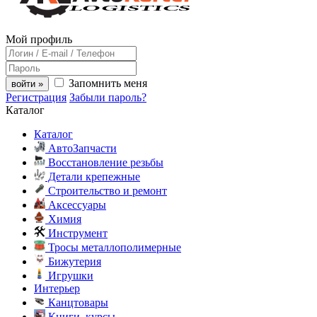
Мой профиль
Запомнить меня
войти »
Регистрация
Забыли пароль?
Каталог
Каталог
АвтоЗапчасти
Восстановление резьбы
Детали крепежные
Строительство и ремонт
Аксессуары
Химия
Инструмент
Тросы металлополимерные
Бижутерия
Игрушки
Интерьер
Канцтовары
Книги, курсы