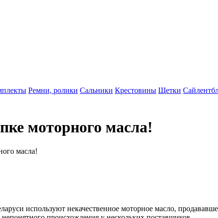
мплекты
Ремни, ролики
Сальники
Крестовины
Щетки
Сайлентб
пке моторного масла!
ного масла!
еларуси используют некачественное моторное масло, продававш
 непонятного происхождения у нескольких поставщиков.