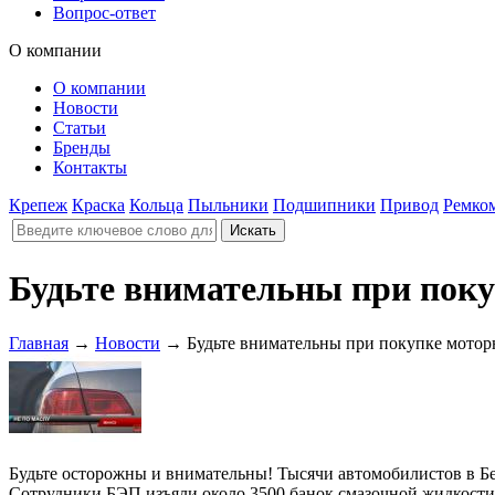
Вопрос-ответ
О компании
О компании
Новости
Статьи
Бренды
Контакты
Крепеж
Краска
Кольца
Пыльники
Подшипники
Привод
Ремко
Будьте внимательны при поку
Главная
→
Новости
→
Будьте внимательны при покупке мотор
Будьте осторожны и внимательны! Тысячи автомобилистов в Б
Сотрудники БЭП изъяли около 3500 банок смазочной жидкости