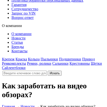
Политика обработки персональных данных
Гарантия
Сотрудничество
Запрос по VIN
Вопрос-ответ
О компании
О компании
Новости
Статьи
Бренды
Контакты
Крепеж
Краска
Кольца
Пыльники
Подшипники
Привод
Ремкомплекты
Ремни, ролики
Сальники
Крестовины
Щетки
Сайлентблоки
Как заработать на видео
обзорах?
Главная
→
Новости
→
Как заработать на видео обзорах?