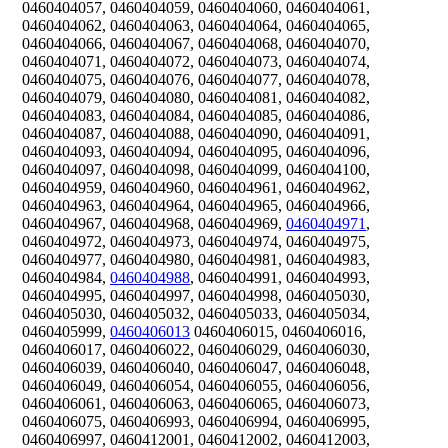
0460404057, 0460404059, 0460404060, 0460404061,
0460404062, 0460404063, 0460404064, 0460404065,
0460404066, 0460404067, 0460404068, 0460404070,
0460404071, 0460404072, 0460404073, 0460404074,
0460404075, 0460404076, 0460404077, 0460404078,
0460404079, 0460404080, 0460404081, 0460404082,
0460404083, 0460404084, 0460404085, 0460404086,
0460404087, 0460404088, 0460404090, 0460404091,
0460404093, 0460404094, 0460404095, 0460404096,
0460404097, 0460404098, 0460404099, 0460404100,
0460404959, 0460404960, 0460404961, 0460404962,
0460404963, 0460404964, 0460404965, 0460404966,
0460404967, 0460404968, 0460404969,
0460404971
,
0460404972, 0460404973, 0460404974, 0460404975,
0460404977, 0460404980, 0460404981, 0460404983,
0460404984,
0460404988
, 0460404991, 0460404993,
0460404995, 0460404997, 0460404998, 0460405030,
0460405030, 0460405032, 0460405033, 0460405034,
0460405999,
0460406013
0460406015, 0460406016,
0460406017, 0460406022, 0460406029, 0460406030,
0460406039, 0460406040, 0460406047, 0460406048,
0460406049, 0460406054, 0460406055, 0460406056,
0460406061, 0460406063, 0460406065, 0460406073,
0460406075, 0460406993, 0460406994, 0460406995,
0460406997, 0460412001, 0460412002, 0460412003,