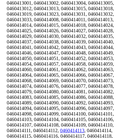
0460413001, 0460413002, 0460413004, 0460413005,
0460413012, 0460413013, 0460413015, 0460413018,
0460413019, 0460413023, 0460413031, 0460413032,
0460413033, 0460414008, 0460414011, 0460414013,
0460414014, 0460414015, 0460414018, 0460414024,
0460414025, 0460414026, 0460414027, 0460414028,
0460414029, 0460414030, 0460414032, 0460414035,
0460414037, 0460414038, 0460414039, 0460414040,
0460414041, 0460414042, 0460414043, 0460414044,
0460414046, 0460414047, 0460414048, 0460414049,
0460414050, 0460414051, 0460414052, 0460414053,
0460414054, 0460414057, 0460414058, 0460414059,
0460414060, 0460414061, 0460414062, 0460414063,
0460414064, 0460414065, 0460414066, 0460414067,
0460414068, 0460414069, 0460414070, 0460414073,
0460414074, 0460414076, 0460414077, 0460414078,
0460414079, 0460414080, 0460414081, 0460414082,
0460414083, 0460414085, 0460414086, 0460414088,
0460414089, 0460414090, 0460414092, 0460414093,
0460414094, 0460414095, 0460414096, 0460414097,
0460414098, 0460414099, 0460414100, 0460414101,
0460414103, 0460414104, 0460414105, 0460414106,
0460414107, 0460414108, 0460414109, 0460414110,
0460414111, 0460414112,
0460414113
, 0460414114,
0460414115, 0460414116, 0460414117, 0460414118,