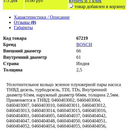
1-3 дня
10.60 руб
Купить
В 1 клик
товар добавлен в корзину
Характеристики / Описание
Отзывы
(0)
Габариты
Код товара
67219
Бренд
BOSCH
Внешний диаметр
66
Внутренний диаметр
61
Страна
Индия
Толщина
2,5
Уплотнительное кольцо зеленое плунжерной пары насоса
ТНВД дизель, турбодизель, TDI, TDs, Внутренний
диаметр 61мм, наружный диаметр 66мм, толщина 2,5мм.
Применяется в ТНВД: 0460403002, 0460403004,
0460403007, 0460403010, 0460403011, 0460403012,
0460403013, 0460403014, 0460403015, 0460403016,
0460404001, 0460404005, 0460404037, 0460404042,
0460404047, 0460404048, 0460404050, 0460404051,
0460404052, 0460404054, 0460404055, 0460404056,