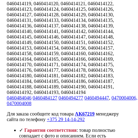
0460414119, 0460414120, 0460414121, 0460414122,
0460414123, 0460414124, 0460414125, 0460414126,
0460414127, 0460414128, 0460414129, 0460414130,
0460414131, 0460414133, 0460414134, 0460414135,
0460414136, 0460414137, 0460414138, 0460414139,
0460414140, 0460414141, 0460414142, 0460414144,
0460414145, 0460414146, 0460414147, 0460414148,
0460414149, 0460414150, 0460414151, 0460414152,
0460414153, 0460414154, 0460414156, 0460414157,
0460414158, 0460414159, 0460414160, 0460414162,
0460414164, 0460414165, 0460414166, 0460414169,
0460414170, 0460414171, 0460414174, 0460414175,
0460414176, 0460414177, 0460414178, 0460414179,
0460414180, 0460414181, 0460414182, 0460414183,
0460414184, 0460414185, 0460414186, 0460414187,
0460414188, 0460414189, 0460414190, 0460414191,
0460414192, 0460414193, 0460414194
0460484046
0460484127
0460494277
0460494447
,
0470004006,
0470004008
Для заказа сообщите код товара
AK67219
менеджеру
сайта по телефону
+375 29 14-14-292
✓
Гарантия соответствия
: товар полностью
совпадает с фото и описанием. Если есть