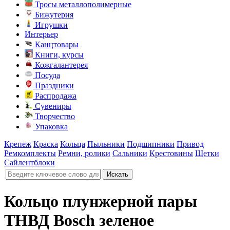
Тросы металлополимерные
Бижутерия
Игрушки
Интерьер
Канцтовары
Книги, курсы
Кожгалантерея
Посуда
Праздники
Распродажа
Сувениры
Творчество
Упаковка
Крепеж
Краска
Кольца
Пыльники
Подшипники
Привод
Ремкомплекты
Ремни, ролики
Сальники
Крестовины
Щетки
Сайлентблоки
Кольцо плунжерной пары
ТНВД Bosch зеленое