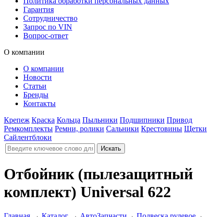
Политика обработки персональных данных
Гарантия
Сотрудничество
Запрос по VIN
Вопрос-ответ
О компании
О компании
Новости
Статьи
Бренды
Контакты
Крепеж
Краска
Кольца
Пыльники
Подшипники
Привод
Ремкомплекты
Ремни, ролики
Сальники
Крестовины
Щетки
Сайлентблоки
Отбойник (пылезащитный
комплект) Universal 622
Главная
→
Каталог
→
АвтоЗапчасти
→
Подвеска рулевое
→