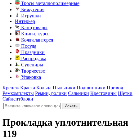
Тросы металлополимерные
Бижутерия
Игрушки
Интерьер
Канцтовары
Книги, курсы
Кожгалантерея
Посуда
Праздники
Распродажа
Сувениры
Творчество
Упаковка
Крепеж
Краска
Кольца
Пыльники
Подшипники
Привод
Ремкомплекты
Ремни, ролики
Сальники
Крестовины
Щетки
Сайлентблоки
Прокладка уплотнительная
119