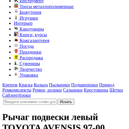
Инструмент
Тросы металлополимерные
Бижутерия
Игрушки
Интерьер
Канцтовары
Книги, курсы
Кожгалантерея
Посуда
Праздники
Распродажа
Сувениры
Творчество
Упаковка
Крепеж
Краска
Кольца
Пыльники
Подшипники
Привод
Ремкомплекты
Ремни, ролики
Сальники
Крестовины
Щетки
Сайлентблоки
Рычаг подвески левый
TOYOTA AVENSIS 97-00