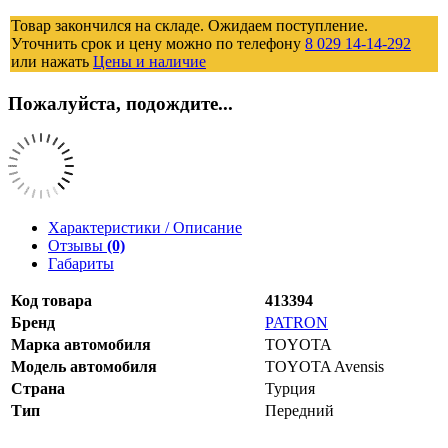
Товар закончился на складе. Ожидаем поступление.
Уточнить срок и цену можно по телефону
8 029 14-14-292
или нажать
Цены и наличие
Пожалуйста, подождите...
Характеристики / Описание
Отзывы
(0)
Габариты
Код товара
413394
Бренд
PATRON
Марка автомобиля
TOYOTA
Модель автомобиля
TOYOTA Avensis
Страна
Турция
Тип
Передний