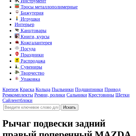
Инструмент
Тросы металлополимерные
Бижутерия
Игрушки
Интерьер
Канцтовары
Книги, курсы
Кожгалантерея
Посуда
Праздники
Распродажа
Сувениры
Творчество
Упаковка
Крепеж
Краска
Кольца
Пыльники
Подшипники
Привод
Ремкомплекты
Ремни, ролики
Сальники
Крестовины
Щетки
Сайлентблоки
Рычаг подвески задний
правый поперечный MAZDA