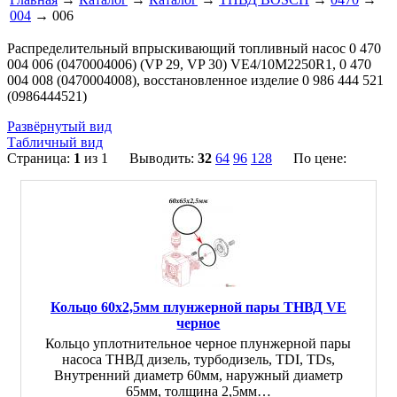
004
→ 006
Распределительный впрыскивающий топливный насос 0 470
004 006 (0470004006) (VP 29, VP 30) VE4/10M2250R1, 0 470
004 008 (0470004008), восстановленное изделие 0 986 444 521
(0986444521)
Развёрнутый вид
Табличный вид
Страница:
1
из 1 Выводить:
32
64
96
128
По цене:
Кольцо 60x2,5мм плунжерной пары ТНВД VE
черное
Кольцо уплотнительное черное плунжерной пары
насоса ТНВД дизель, турбодизель, TDI, TDs,
Внутренний диаметр 60мм, наружный диаметр
65мм, толщина 2,5мм…