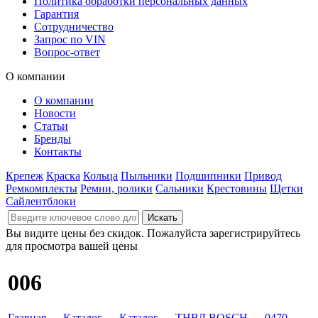
Политика обработки персональных данных
Гарантия
Сотрудничество
Запрос по VIN
Вопрос-ответ
О компании
О компании
Новости
Статьи
Бренды
Контакты
Крепеж
Краска
Кольца
Пыльники
Подшипники
Привод
Ремкомплекты
Ремни, ролики
Сальники
Крестовины
Щетки
Сайлентблоки
Вы видите цены без скидок. Пожалуйста зарегистрируйтесь
для просмотра вашей цены
006
Главная
→
Каталог
→
Каталог
→
ТНВД BOSCH
→
0470
→