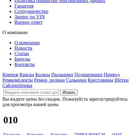
Политика обработки персональных данных
Гарантия
Сотрудничество
Запрос по VIN
Вопрос-ответ
О компании
О компании
Новости
Статьи
Бренды
Контакты
Крепеж
Краска
Кольца
Пыльники
Подшипники
Привод
Ремкомплекты
Ремни, ролики
Сальники
Крестовины
Щетки
Сайлентблоки
Вы видите цены без скидок. Пожалуйста зарегистрируйтесь
для просмотра вашей цены
010
Главная
→
Каталог
→
Каталог
→
ТНВД BOSCH
→
0445
→