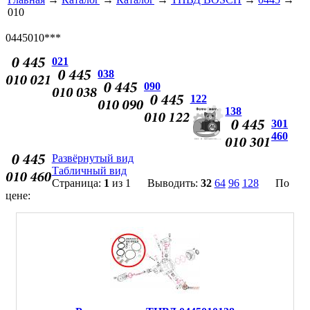
010
0445010***
021
038
090
122
138
301
460
Развёрнутый вид
Табличный вид
Страница:
1
из 1 Выводить:
32
64
96
128
По
цене: