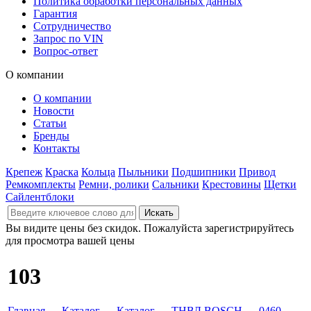
Политика обработки персональных данных
Гарантия
Сотрудничество
Запрос по VIN
Вопрос-ответ
О компании
О компании
Новости
Статьи
Бренды
Контакты
Крепеж
Краска
Кольца
Пыльники
Подшипники
Привод
Ремкомплекты
Ремни, ролики
Сальники
Крестовины
Щетки
Сайлентблоки
Вы видите цены без скидок. Пожалуйста зарегистрируйтесь
для просмотра вашей цены
103
Главная
→
Каталог
→
Каталог
→
ТНВД BOSCH
→
0460
→