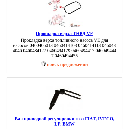
Прокладка верха ТНВД VE
Прокладка верха топливного насоса VE для
насосов 0460406013 0460414103 0460414113 046048
4046 0460484127 0460494179 0460494417 046049444
7 0460494455
поиск предложений
Вал приводной регулировки газа FIAT, IVECO,
LP, BMW