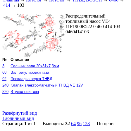
414
→ 103
Распределительный
топливный насос VE4
11F1900R522 0 460 414 103
0460414103
№
Описание
3
Сальник вала 20x31x7,3мм
68
Вал регулировки газа
92
Прокладка верха ТНВД
240
Клапан электромагнитный ТНВД VE 12V
820
Втулка оси газа
Развёрнутый вид
Табличный вид
Страница:
1
из 1 Выводить:
32
64
96
128
По цене: