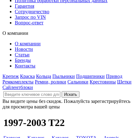
Политика обработки персональных данных
Гарантия
Сотрудничество
Запрос по VIN
Вопрос-ответ
О компании
О компании
Новости
Статьи
Бренды
Контакты
Крепеж
Краска
Кольца
Пыльники
Подшипники
Привод
Ремкомплекты
Ремни, ролики
Сальники
Крестовины
Щетки
Сайлентблоки
Вы видите цены без скидок. Пожалуйста зарегистрируйтесь
для просмотра вашей цены
1997-2003 T22
Главная
→
Каталог
→
Каталог
→
TOYOTA
→
Avensis
→