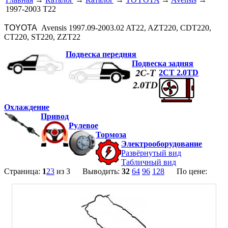
1997-2003 T22
TOYOTA
Avensis 1997.09-2003.02 AT22, AZT220, CDT220,
CT220, ST220, ZZT22
Подвеска передняя
Подвеска задняя
2CT 2.0TD
Охлаждение
Привод
Рулевое
Тормоза
Электрооборудование
Развёрнутый вид
Табличный вид
Страница:
1
2
3
из 3 Выводить:
32
64
96
128
По цене: