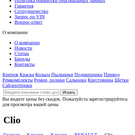
Политика обработки персональных данных
Гарантия
Сотрудничество
Запрос по VIN
Вопрос-ответ
О компании
О компании
Новости
Статьи
Бренды
Контакты
Крепеж
Краска
Кольца
Пыльники
Подшипники
Привод
Ремкомплекты
Ремни, ролики
Сальники
Крестовины
Щетки
Сайлентблоки
Вы видите цены без скидок. Пожалуйста зарегистрируйтесь
для просмотра вашей цены
Clio
Главная
→
Каталог
→
Каталог
→
RENAULT
→ Clio