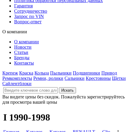
Политика обработки персональных данных
Гарантия
Сотрудничество
Запрос по VIN
Вопрос-ответ
О компании
О компании
Новости
Статьи
Бренды
Контакты
Крепеж
Краска
Кольца
Пыльники
Подшипники
Привод
Ремкомплекты
Ремни, ролики
Сальники
Крестовины
Щетки
Сайлентблоки
Вы видите цены без скидок. Пожалуйста зарегистрируйтесь
для просмотра вашей цены
I 1990-1998
Главная
→
Каталог
→
Каталог
→
RENAULT
→
Clio
→ I