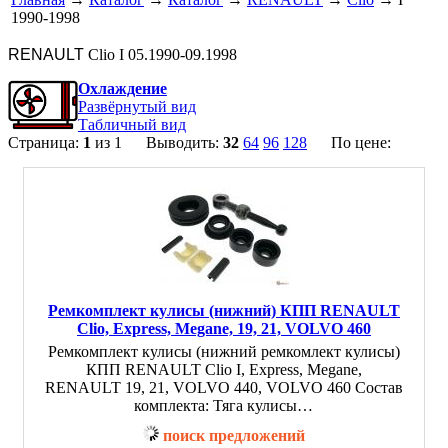
1990-1998
RENAULT
Clio I 05.1990-09.1998
Охлаждение
Развёрнутый вид
Табличный вид
Страница:
1
из 1 Выводить:
32
64
96
128
По цене:
Ремкомплект кулисы (нижний) КПП RENAULT
Clio, Express, Megane, 19, 21, VOLVO 460
Ремкомплект кулисы (нижний ремкомлект кулисы)
КПП RENAULT Clio I, Express, Megane,
RENAULT 19, 21, VOLVO 440, VOLVO 460 Состав
комплекта: Тяга кулисы…
поиск предложений