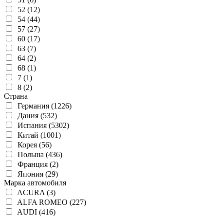
52 (12)
54 (44)
57 (27)
60 (17)
63 (7)
64 (2)
68 (1)
7 (1)
8 (2)
Страна
Германия (1226)
Дания (532)
Испания (5302)
Китай (1001)
Корея (56)
Польша (436)
Франция (2)
Япония (29)
Марка автомобиля
ACURA (3)
ALFA ROMEO (227)
AUDI (416)