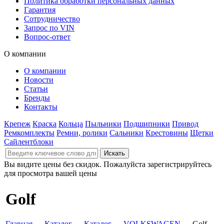
Политика обработки персональных данных
Гарантия
Сотрудничество
Запрос по VIN
Вопрос-ответ
О компании
О компании
Новости
Статьи
Бренды
Контакты
Крепеж
Краска
Кольца
Пыльники
Подшипники
Привод
Ремкомплекты
Ремни, ролики
Сальники
Крестовины
Щетки
Сайлентблоки
Вы видите цены без скидок. Пожалуйста зарегистрируйтесь
для просмотра вашей цены
Golf
Главная
→
Каталог
→
Каталог
→
VOLKSWAGEN
→ Golf