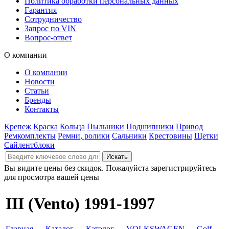
Политика обработки персональных данных
Гарантия
Сотрудничество
Запрос по VIN
Вопрос-ответ
О компании
О компании
Новости
Статьи
Бренды
Контакты
Крепеж
Краска
Кольца
Пыльники
Подшипники
Привод
Ремкомплекты
Ремни, ролики
Сальники
Крестовины
Щетки
Сайлентблоки
Вы видите цены без скидок. Пожалуйста зарегистрируйтесь
для просмотра вашей цены
III (Vento) 1991-1997
Главная
→
Каталог
→
Каталог
→
VOLKSWAGEN
→
Golf
→