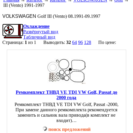
III (Vento) 1991-1997
VOLKSWAGEN
Golf III (Vento) 08.1991-09.1997
Охлаждение
Развёрнутый вид
Табличный вид
Страница:
1
из 1 Выводить:
32
64
96
128
По цене:
Ремкомплект ТНВД VE TDI VW Golf, Passat до
2000 года
Ремкомплект ТНВД VE TDI VW Golf, Passat -2000,
При замене данного ремкомплекта рекомендуется
заменить и сальник вала привода(в комплект не
входит)…
поиск предложений